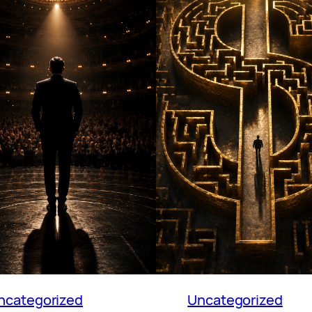
ncategorized
Uncategorized