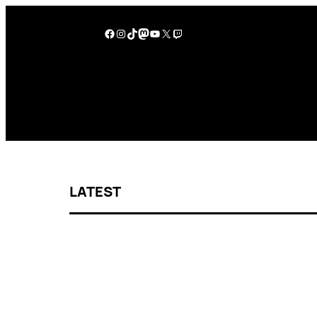
Lewati
ke
Facebook
Instagram
TikTok
Mastodon
YouTube
X
Twitch
konten
LATEST