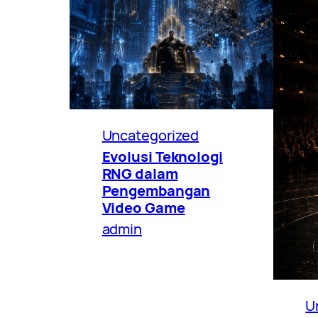
Uncategorized
Evolusi Teknologi
RNG dalam
Pengembangan
Video Game
admin
U