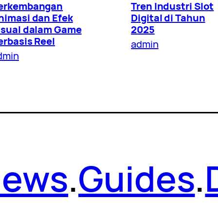
erkembangan
Tren Industri Slot
nimasi dan Efek
Digital di Tahun
isual dalam Game
2025
erbasis Reel
admin
dmin
News
.
Guides
.