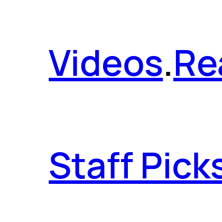
Videos
.
Re
Staff Pick