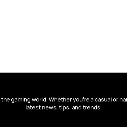
in the gaming world. Whether you’re a casual or h
latest news, tips, and trends.