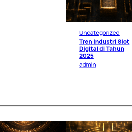
Uncategorized
Tren Industri Slot
Digital di Tahun
2025
admin