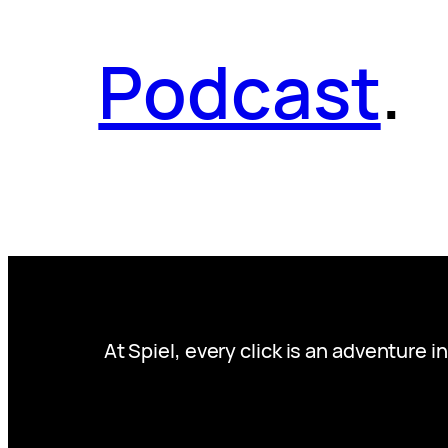
Podcast
.
At Spiel, every click is an adventure 