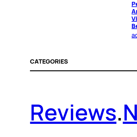
P
A
V
B
a
CATEGORIES
Reviews
.