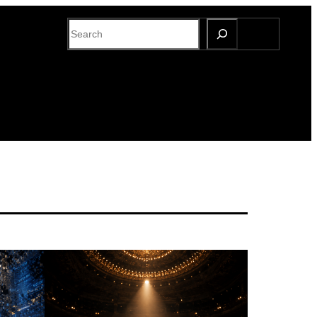
S
e
a
r
c
h