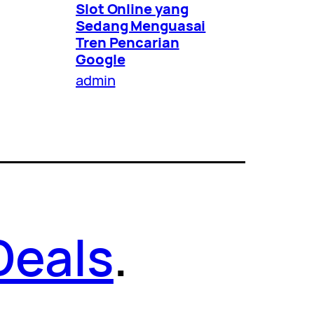
Slot Online yang
Sedang Menguasai
Tren Pencarian
Google
admin
Deals
.