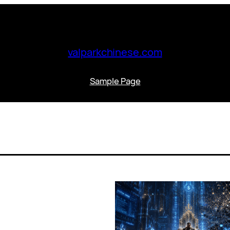
valparkchinese.com
Sample Page